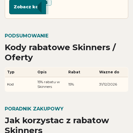
***J15
Zobacz kod
PODSUMOWANIE
Kody rabatowe Skinners /
Oferty
Typ
Opis
Rabat
Wazne do
15% rabatu w
Kod
15%
31/12/2026
Skinners
PORADNIK ZAKUPOWY
Jak korzystac z rabatow
Skinners