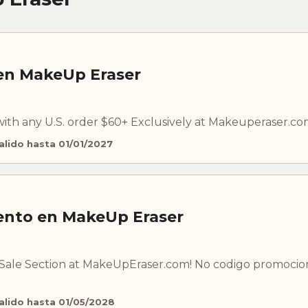
 en MakeUp Eraser
with any U.S. order $60+ Exclusively at Makeuperaser.c
alido hasta 01/01/2027
ento en MakeUp Eraser
 Sale Section at MakeUpEraser.com! No codigo promocion
alido hasta 01/05/2028