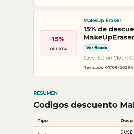
MakeUp Eraser
15% de descue
MakeUpErase
15%
Verificado
OFERTA
Save 15% on Cloud C
Revisado 07/08/2026
V
RESUMEN
Codigos descuento Mak
Tipo
Descr
5 USD