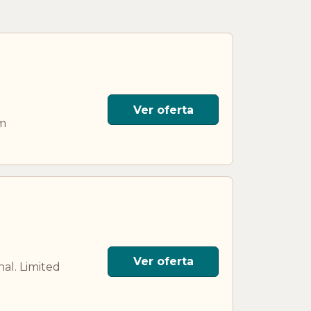
Ver oferta
om
Ver oferta
al. Limited