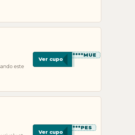
*********MUE
Ver cupon
sando este
********PES
Ver cupon