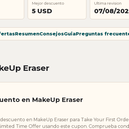
Mejor descuento
Ultima revision
5 USD
07/08/20
fertas
Resumen
Consejos
Guia
Preguntas frecuent
keUp Eraser
cuento en MakeUp Eraser
descuento en MakeUp Eraser para Take Your First Orde
imited Time Offer usando este cupon. Comprueba condi