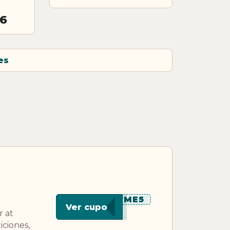
26
es
*****ME5
Ver cupon
r at
ciones,