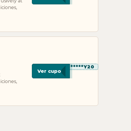
sively at
ciones,
**********Y20
Ver cupon
t
ciones,