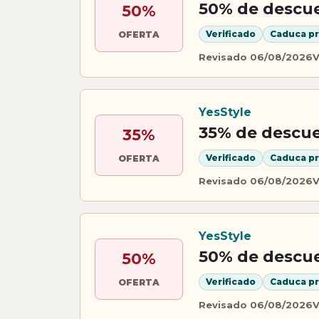
50% de descue
50%
Verificado
Caduca p
OFERTA
Revisado 06/08/2026
V
YesStyle
35% de descue
35%
Verificado
Caduca p
OFERTA
Revisado 06/08/2026
V
YesStyle
50% de descue
50%
Verificado
Caduca p
OFERTA
Revisado 06/08/2026
V