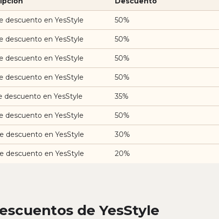
ipcion
Descuento
e descuento en YesStyle
50%
e descuento en YesStyle
50%
e descuento en YesStyle
50%
e descuento en YesStyle
50%
e descuento en YesStyle
35%
e descuento en YesStyle
50%
e descuento en YesStyle
30%
e descuento en YesStyle
20%
escuentos de YesStyle