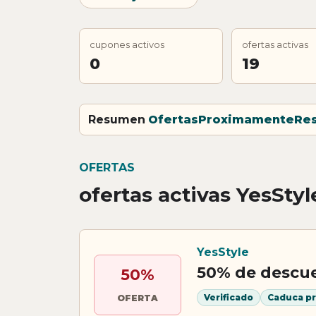
cupones activos
ofertas activas
0
19
Resumen
Ofertas
Proximamente
Re
OFERTAS
ofertas activas YesStyl
YesStyle
50% de descue
50%
Verificado
Caduca p
OFERTA