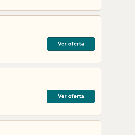
Ver oferta
Ver oferta