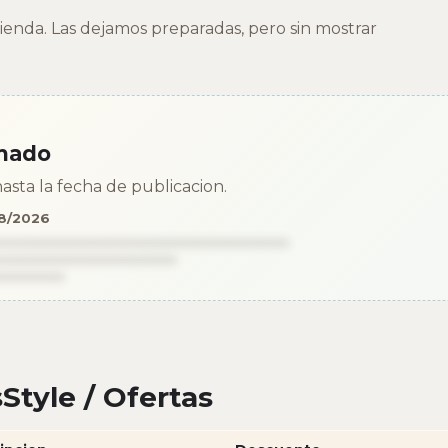
enda. Las dejamos preparadas, pero sin mostrar
mado
asta la fecha de publicacion.
08/2026
tyle / Ofertas