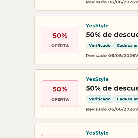
Revisado 06/08/2026
V
YesStyle
50% de descue
50%
Verificado
Caduca p
OFERTA
Revisado 06/08/2026
V
YesStyle
50% de descue
50%
Verificado
Caduca p
OFERTA
Revisado 06/08/2026
V
YesStyle