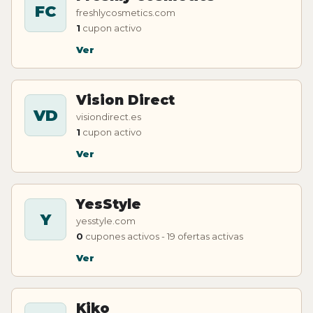
FC
freshlycosmetics.com
1
cupon activo
Ver
Vision Direct
VD
visiondirect.es
1
cupon activo
Ver
YesStyle
Y
yesstyle.com
0
cupones activos - 19 ofertas activas
Ver
Kiko