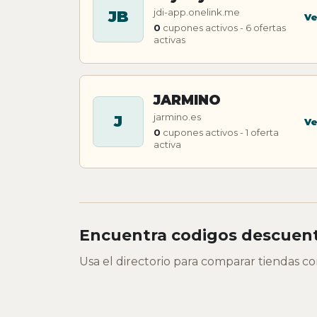
jdi-app.onelink.me
JB
Ve
0
cupones activos - 6 ofertas
activas
JARMINO
jarmino.es
J
Ve
0
cupones activos - 1 oferta
activa
Encuentra codigos descuent
Usa el directorio para comparar tiendas c