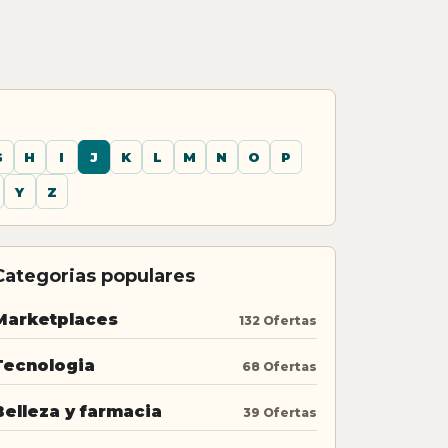
G
H
I
J
K
L
M
N
O
P
Y
Z
Categorias populares
Marketplaces
132 Ofertas
Tecnologia
68 Ofertas
Belleza y farmacia
39 Ofertas