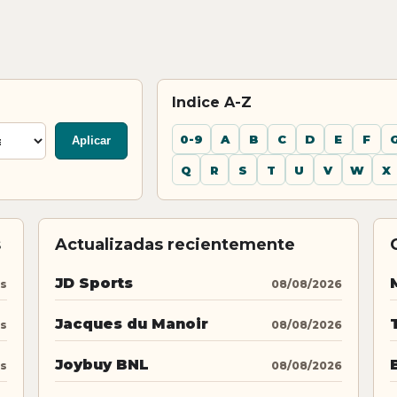
Indice A-Z
0-9
A
B
C
D
E
F
Aplicar
Q
R
S
T
U
V
W
X
s
Actualizadas recientemente
JD Sports
os
08/08/2026
Jacques du Manoir
os
08/08/2026
Joybuy BNL
os
08/08/2026