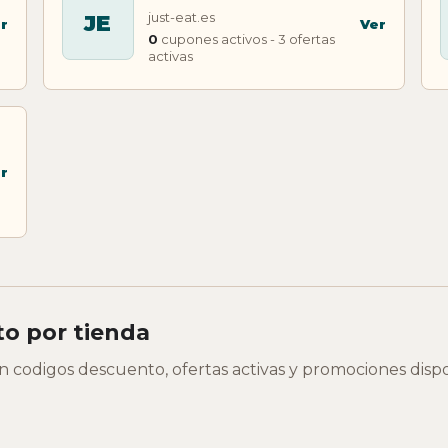
just-eat.es
JE
r
Ver
0
cupones activos - 3 ofertas
activas
r
o por tienda
on codigos descuento, ofertas activas y promociones disp