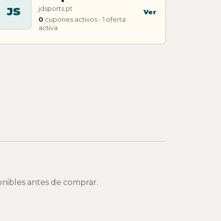
jdsports.pt
JS
Ver
0
cupones activos - 1 oferta
activa
onibles antes de comprar.