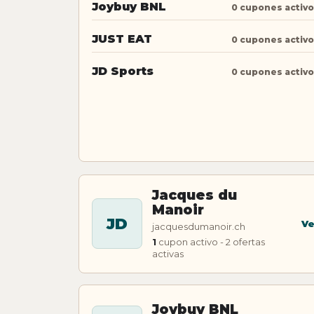
Joybuy BNL
0 cupones activ
JUST EAT
0 cupones activ
JD Sports
0 cupones activ
Jacques du
Manoir
JD
Ve
jacquesdumanoir.ch
1
cupon activo - 2 ofertas
activas
Joybuy BNL