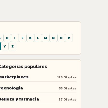
G
H
I
J
K
L
M
N
O
P
Y
Z
Categorias populares
Marketplaces
128 Ofertas
Tecnologia
55 Ofertas
Belleza y farmacia
37 Ofertas