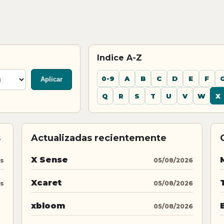
Indice A-Z
0-9
A
B
C
D
E
F
Aplicar
Q
R
S
T
U
V
W
X
s
Actualizadas recientemente
X Sense
os
05/08/2026
Xcaret
os
05/08/2026
xbloom
05/08/2026