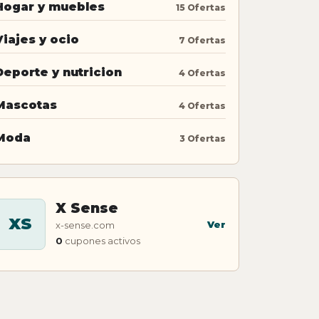
Hogar y muebles
15 Ofertas
Viajes y ocio
7 Ofertas
Deporte y nutricion
4 Ofertas
Mascotas
4 Ofertas
Moda
3 Ofertas
X Sense
XS
Ver
x-sense.com
0
cupones activos