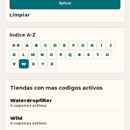
Aplicar
Limpiar
Indice A-Z
0-9
A
B
C
D
E
F
G
H
I
J
K
L
M
N
O
P
Q
R
S
T
U
V
W
X
Y
Z
Tiendas con mas codigos activos
Waterdropfilter
4 cupones activos
Wild
4 cupones activos