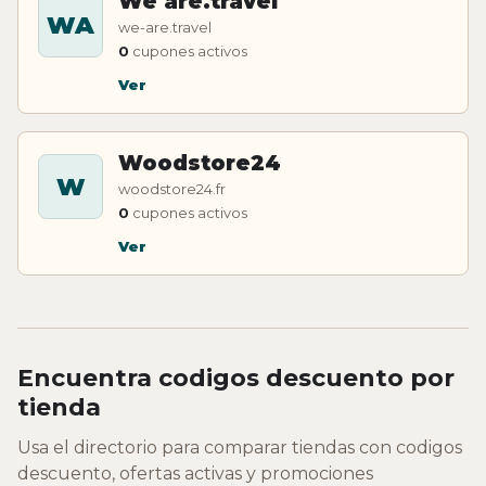
We are.travel
WA
we-are.travel
0
cupones activos
Ver
Woodstore24
W
woodstore24.fr
0
cupones activos
Ver
Encuentra codigos descuento por
tienda
Usa el directorio para comparar tiendas con codigos
descuento, ofertas activas y promociones