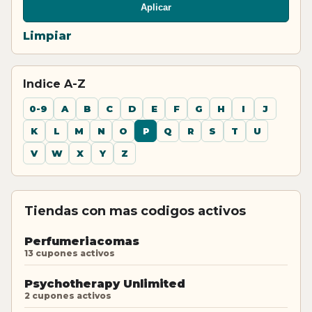
Aplicar
Limpiar
Indice A-Z
0-9
A
B
C
D
E
F
G
H
I
J
K
L
M
N
O
P
Q
R
S
T
U
V
W
X
Y
Z
Tiendas con mas codigos activos
Perfumeriacomas
13 cupones activos
Psychotherapy Unlimited
2 cupones activos