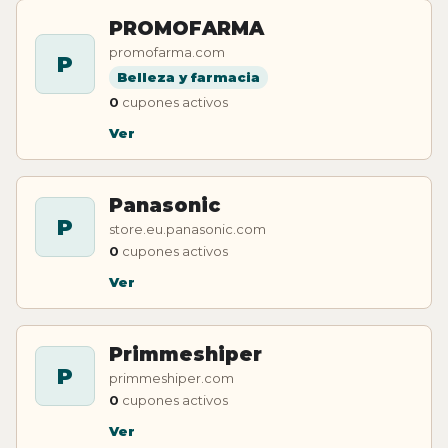
PROMOFARMA
promofarma.com
P
Belleza y farmacia
0
cupones activos
Ver
Panasonic
P
store.eu.panasonic.com
0
cupones activos
Ver
Primmeshiper
P
primmeshiper.com
0
cupones activos
Ver