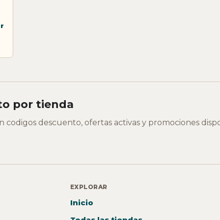
r
o por tienda
on codigos descuento, ofertas activas y promociones disp
EXPLORAR
Inicio
Todas las tiendas