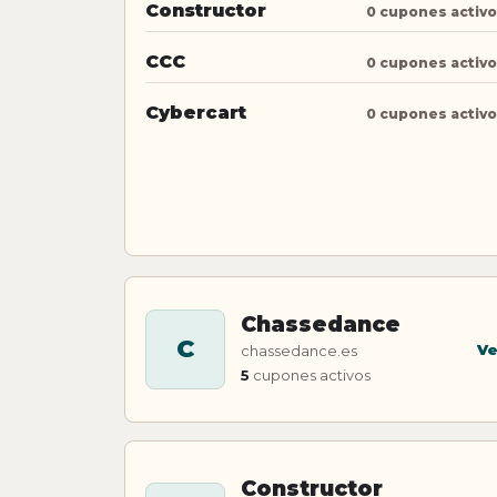
Constructor
0 cupones activ
CCC
0 cupones activ
Cybercart
0 cupones activ
Chassedance
C
Ve
chassedance.es
5
cupones activos
Constructor