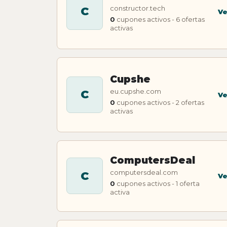
constructor.tech
C
Ve
0
cupones activos - 6 ofertas
activas
Cupshe
eu.cupshe.com
C
Ve
0
cupones activos - 2 ofertas
activas
ComputersDeal
computersdeal.com
C
Ve
0
cupones activos - 1 oferta
activa