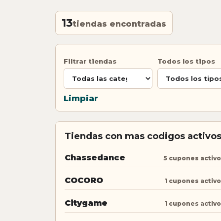
13
tiendas encontradas
Filtrar tiendas
Todos los tipos
Limpiar
Tiendas con mas codigos activo
Chassedance
5 cupones activ
COCORO
1 cupones activ
Citygame
1 cupones activ