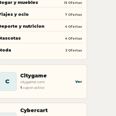
Hogar y muebles
15 Ofertas
Viajes y ocio
7 Ofertas
Deporte y nutricion
4 Ofertas
Mascotas
4 Ofertas
Moda
3 Ofertas
Citygame
C
Ver
citygame.com
1
cupon activo
Cybercart