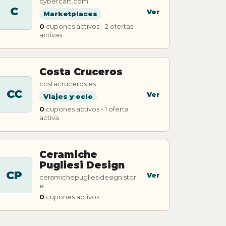
cybercart.com
C
Ver
Marketplaces
0
cupones activos - 2 ofertas
activas
Costa Cruceros
costacruceros.es
CC
Ver
Viajes y ocio
0
cupones activos - 1 oferta
activa
Ceramiche
Pugliesi Design
CP
Ver
ceramichepugliesidesign.stor
e
0
cupones activos