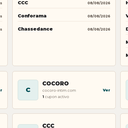
CCC
os
08/08/2026
Conforama
os
08/08/2026
Chassedance
os
08/08/2026
COCORO
C
r
Ver
cocoro-intim.com
1
cupon activo
CCC