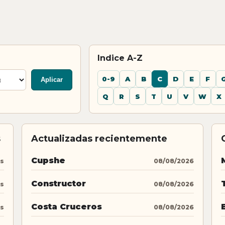
Indice A-Z
0-9
A
B
C
D
E
F
Aplicar
Q
R
S
T
U
V
W
X
s
Actualizadas recientemente
Cupshe
os
08/08/2026
Constructor
os
08/08/2026
Costa Cruceros
os
08/08/2026