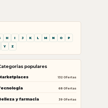
G
H
I
J
K
L
M
N
O
P
Y
Z
Categorias populares
Marketplaces
132 Ofertas
Tecnologia
68 Ofertas
Belleza y farmacia
39 Ofertas