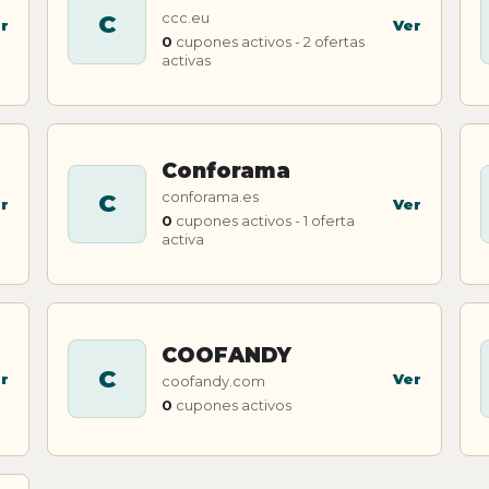
ccc.eu
C
r
Ver
0
cupones activos - 2 ofertas
activas
Conforama
conforama.es
C
r
Ver
0
cupones activos - 1 oferta
activa
COOFANDY
C
r
Ver
coofandy.com
0
cupones activos